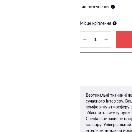
Тип розсунення
Місце кріплення
Вертикальні тканинні ж
сучасного інтер'єру. В
комфортну атмосферу в
збільшить висоту приміщ
Спеціальне захисне покр
кольору. Універсальний
інтер'єру, додаючи йому