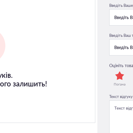
Введіть Ваше 
Введіть Ваш
Оцініть това
ків.
його залишить!
Погана
Текст відгуку