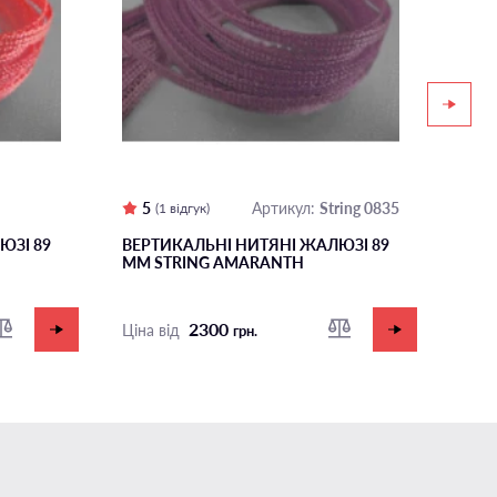
5
String 0835
5
Артикул:
(1 відгук)
ЮЗІ 89
ВЕРТИКАЛЬНІ НИТЯНІ ЖАЛЮЗІ 89
ВЕР
ММ STRING AMARANTH
ММ 
2300
Ціна від
Ціна
грн.