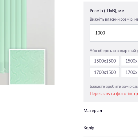
Закритого типу п-подібні
Розмір (ШxВ), мм
напрямні
Вкажіть власний розмір, м
Закритого типу пласкі напрямн
1000
Або оберіть стандартний 
1500х1500
1500х
1700х1500
1700х
Бажаєте зробити замір сам
Переглянути фото-інст
Матеріал
Колір