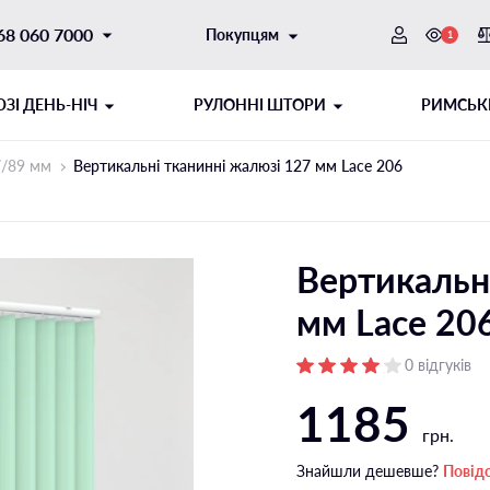
68 060 7000
Покупцям
1
ЗI ДЕНЬ-НІЧ
РУЛОННІ ШТОРИ
РИМСЬК
7/89 мм
Вертикальні тканинні жалюзі 127 мм Lace 206
Вертикальн
мм Lace 20
0 відгуків
1185
ОТОРНИЙ
ИТОГО ТИПУ
ШНУРОВИЙ МЕХАНІЗМ
РУЛОННІ ШТОРИ ДЕНЬ-НІЧ
грн.
ібні напрямні
Відкритого типу на стулку
Знайшли дешевше?
Повід
і напрямні
Відкритого типу на отвір