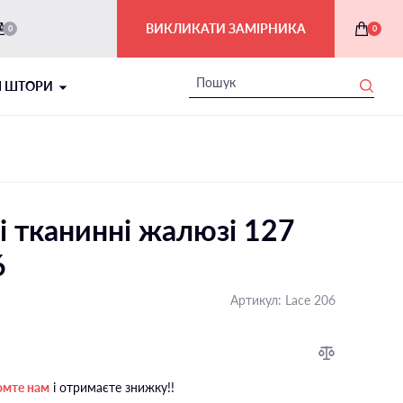
ВИКЛИКАТИ ЗАМІРНИКА
0
0
І ШТОРИ
і тканинні жалюзі 127
6
Артикул:
Lace 206
РИМСЬКІ ШТОРИ В ІНТЕР'ЄРІ
На балкон і лоджію
омте нам
і отримаєте знижку!!
На мансардні вікна