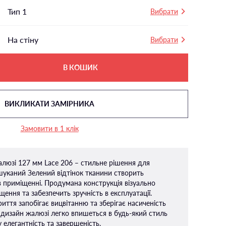
Тип 1
Вибрати
На стіну
Вибрати
В КОШИК
ВИКЛИКАТИ ЗАМІРНИКА
Замовити в 1 клік
алюзі 127 мм Lace 206 – стильне рішення для
ишуканий Зелений відтінок тканини створить
 приміщенні. Продумана конструкція візуально
ення та забезпечить зручність в експлуатації.
иття запобігає вицвітанню та зберігає насиченість
 дизайн жалюзі легко впишеться в будь-який стиль
 елегантність та завершеність.