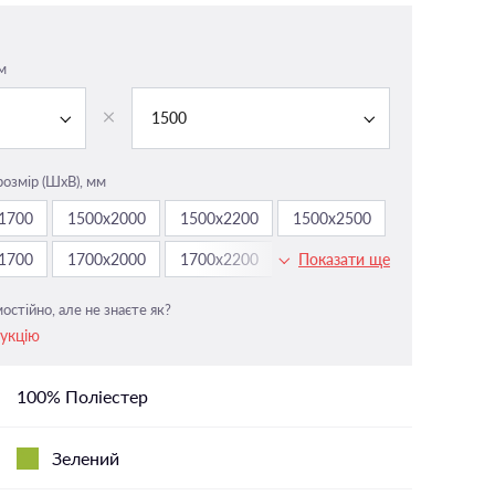
На панорамні вікна
У вітальню
м
і
У ванній
1500
У дитячу
У спальню
розмір (ШxВ), мм
1700
1500х2000
1500х2200
1500х2500
1700
1700х2000
1700х2200
1700х2500
Показати ще
остійно, але не знаєте як?
рукцію
100% Поліестер
Зелений