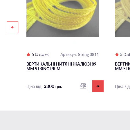
5
String 0811
5
Артикул:
(1 відгук)
(2 
І 89
ВЕРТИКАЛЬНІ НИТЯНІ ЖАЛЮЗІ 89
ВЕРТИК
ММ STRING PRIM
ММ STR
2300
Ціна від
Ціна ві
грн.