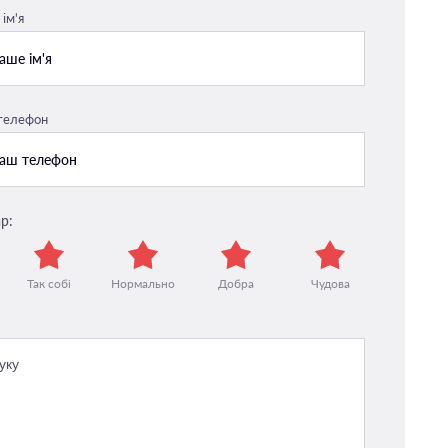
ім'я
 телефон
р:
Так собі
Нормально
Добра
Чудова