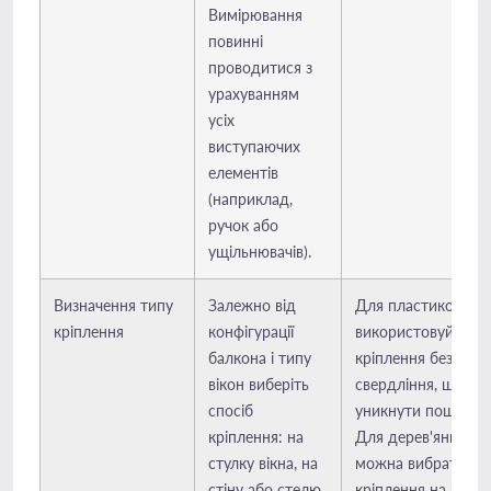
Вимірювання
повинні
проводитися з
урахуванням
усіх
виступаючих
елементів
(наприклад,
ручок або
ущільнювачів).
Визначення типу
Залежно від
Для пластикових в
кріплення
конфігурації
використовуйте
балкона і типу
кріплення без
вікон виберіть
свердління, щоб
спосіб
уникнути пошкодж
кріплення: на
Для дерев'яних ра
стулку вікна, на
можна вибрати
стіну або стелю.
кріплення на шуру