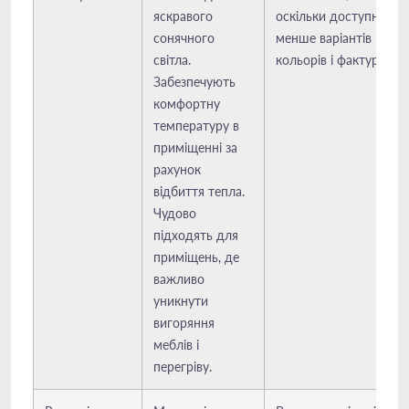
яскравого
оскільки доступно
сонячного
менше варіантів
світла.
кольорів і фактур.
Забезпечують
комфортну
температуру в
приміщенні за
рахунок
відбиття тепла.
Чудово
підходять для
приміщень, де
важливо
уникнути
вигоряння
меблів і
перегріву.