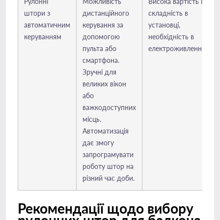
Рулонні
Можливість
Висока вартість і
штори з
дистанційного
складність в
автоматичним
керування за
установці,
керуванням
допомогою
необхідність в
пульта або
електроживленні.
смартфона.
Зручні для
великих вікон
або
важкодоступних
місць.
Автоматизація
дає змогу
запрограмувати
роботу штор на
різний час доби.
Рекомендації щодо вибору