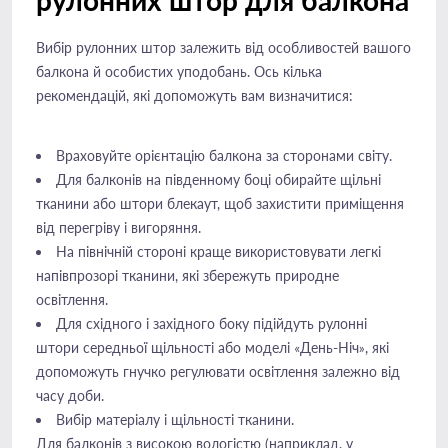
рулонних штор для балкона
Вибір рулонних штор залежить від особливостей вашого
балкона й особистих уподобань. Ось кілька
рекомендацій, які допоможуть вам визначитися:
Враховуйте орієнтацію балкона за сторонами світу.
Для балконів на південному боці обирайте щільні
тканини або штори блекаут, щоб захистити приміщення
від перегріву і вигоряння.
На північній стороні краще використовувати легкі
напівпрозорі тканини, які збережуть природне
освітлення.
Для східного і західного боку підійдуть рулонні
штори середньої щільності або моделі «День-Ніч», які
допоможуть гнучко регулювати освітлення залежно від
часу доби.
Вибір матеріалу і щільності тканини.
Для балконів з високою вологістю (наприклад, у