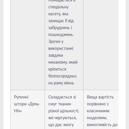
спеціальну
касету, яка
захищає її від
забруднень і
пошкоджень.
Зручні у
використанні
завдяки
механізму, який
кріпиться
безпосередньо
на раму вікна.
Рулонні
Складається зі
Вища вартість
штори «День-
смуг тканин
порівняно з
Ніч»
різної щільності,
класичними
які чергуються,
моделями,
що дає змогу
вимогливість до