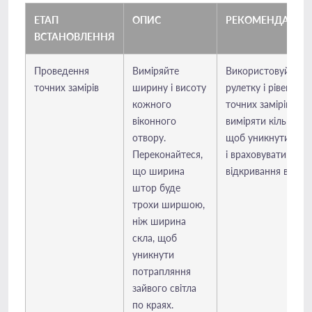
ЕТАП
ОПИС
РЕКОМЕНДАЦІЇ
ВСТАНОВЛЕННЯ
Проведення
Виміряйте
Використовуйте
точних замірів
ширину і висоту
рулетку і рівень дл
кожного
точних замірів. Кр
віконного
виміряти кілька раз
отвору.
щоб уникнути пом
Переконайтеся,
і враховувати нап
що ширина
відкривання вікон.
штор буде
трохи ширшою,
ніж ширина
скла, щоб
уникнути
потрапляння
зайвого світла
по краях.