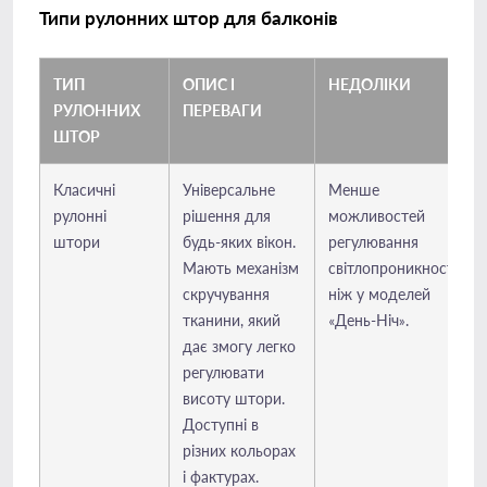
Типи рулонних штор для балконів
ТИП
ОПИС І
НЕДОЛІКИ
РУЛОННИХ
ПЕРЕВАГИ
ШТОР
Класичні
Універсальне
Менше
рулонні
рішення для
можливостей
штори
будь-яких вікон.
регулювання
Мають механізм
світлопроникності,
скручування
ніж у моделей
тканини, який
«День-Ніч».
дає змогу легко
регулювати
висоту штори.
Доступні в
різних кольорах
і фактурах.