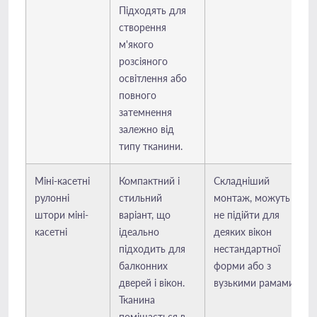
Підходять для
створення
м'якого
розсіяного
освітлення або
повного
затемнення
залежно від
типу тканини.
Міні-касетні
Компактний і
Складніший
рулонні
стильний
монтаж, можуть
штори міні-
варіант, що
не підійти для
касетні
ідеально
деяких вікон
підходить для
нестандартної
балконних
форми або з
дверей і вікон.
вузькими рамами.
Тканина
поміщається в