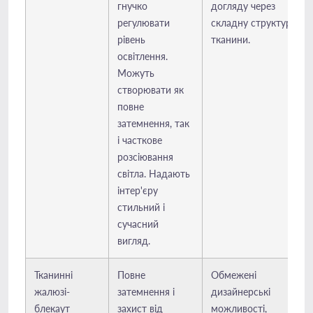
гнучко
догляду через
регулювати
складну структуру
рівень
тканини.
освітлення.
Можуть
створювати як
повне
затемнення, так
і часткове
розсіювання
світла. Надають
інтер'єру
стильний і
сучасний
вигляд.
Тканинні
Повне
Обмежені
жалюзі-
затемнення і
дизайнерські
блекаут
захист від
можливості,