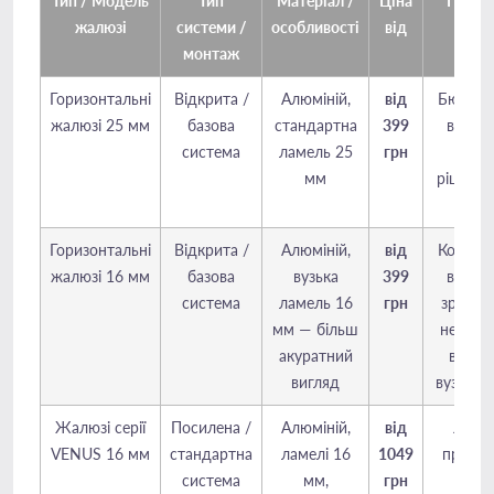
Тип / Модель
Тип
Матеріал /
Ціна
Примі
жалюзі
системи /
особливості
від
монтаж
Горизонтальні
Відкрита /
Алюміній,
від
Бюдже
жалюзі 25 мм
базова
стандартна
399
варіан
система
ламель 25
грн
прос
мм
рішення
спаль
Горизонтальні
Відкрита /
Алюміній,
від
Компак
жалюзі 16 мм
базова
вузька
399
варіан
система
ламель 16
грн
зручно
мм — більш
невели
акуратний
вікна 
вигляд
вузької
Жалюзі серії
Посилена /
Алюміній,
від
Якісн
VENUS 16 мм
стандартна
ламелі 16
1049
продук
система
мм,
грн
для