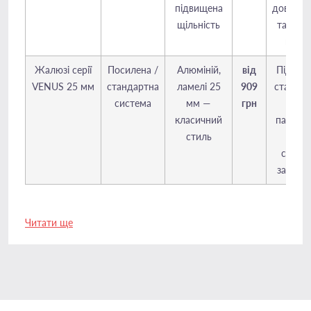
підвищена
довговіч
щільність
та кра
вигля
Жалюзі серії
Посилена /
Алюміній,
від
Підійде
VENUS 25 мм
стандартна
ламелі 25
909
стандар
система
мм —
грн
або
класичний
панора
стиль
вікон
стабіл
затемн
Читати ще