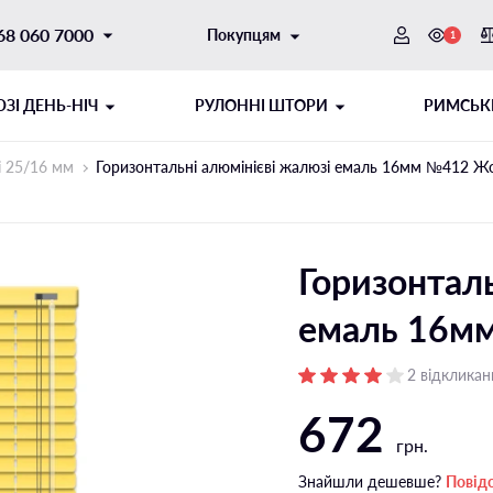
68 060 7000
Покупцям
1
ЗI ДЕНЬ-НІЧ
РУЛОННІ ШТОРИ
РИМСЬК
і 25/16 мм
Горизонтальні алюмінієві жалюзі емаль 16мм №412 Ж
Горизонталь
емаль 16м
2 відкликан
ОТОРНИЙ
ИТОГО ТИПУ
ШНУРОВИЙ МЕХАНІЗМ
РУЛОННІ ШТОРИ ДЕНЬ-НІЧ
672
грн.
ібні напрямні
Відкритого типу на стулку
Знайшли дешевше?
Повід
і напрямні
Відкритого типу на отвір