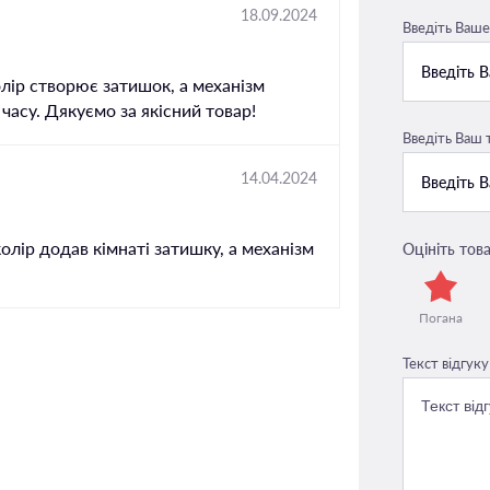
18.09.2024
Введіть Ваше 
олір створює затишок, а механізм
асу. Дякуємо за якісний товар!
Введіть Ваш
14.04.2024
олір додав кімнаті затишку, а механізм
Оцініть това
Погана
Текст відгуку