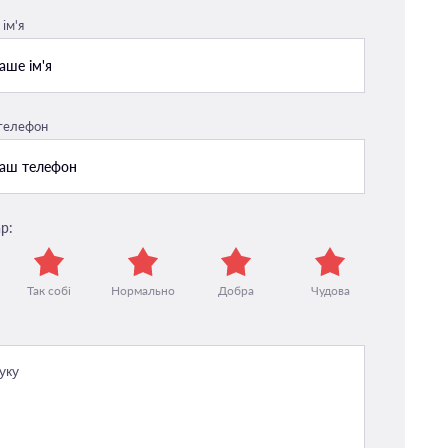
ім'я
 телефон
р:
Так собі
Нормально
Добра
Чудова