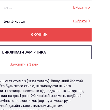
зліва
Вибрати
Без фіксації
Вибрати
В КОШИК
ВИКЛИКАТИ ЗАМІРНИКА
Замовити в 1 клік
ишку та стилю з [назва товару]. Вишуканий Жовтий
р'єр будь-якого стилю, наголошуючи на його
криття захищає поверхню від подряпин та вигорання,
 вид на довгі роки. Жалюзі забезпечують надійний
проміння, створюючи комфортну атмосферу в
нічний дизайн стане стильним акцентом,