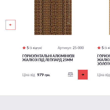
6-900
5
25-000
5
Артикул:
(1 відгук)
(1 в
ГОРИЗОНТАЛЬНІ АЛЮМІНІЄВІ
ГОРИЗ
ЖАЛЮЗІ ПІД ЛЕОПАРД 25ММ
ЖАЛЮЗ
ЗОЛОТ
979
Ціна від
Ціна ві
грн.