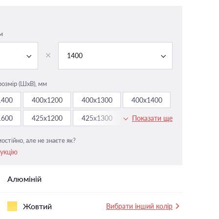
На панорамні вікна
У вітальню
і
м
У ванній
У дитячу
1400
У спальню
розмір (ШxВ), мм
1400
400х1200
400х1300
400х1400
1600
425х1200
425х1300
425х1400
Показати ще
остійно, але не знаєте як?
рукцію
Алюміній
Жовтий
Вибрати інший колір