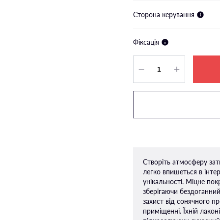
Сторона керування
Фіксація
Створіть атмосферу зат
легко впишеться в інте
унікальності. Міцне по
зберігаючи бездоганний
захист від сонячного 
приміщенні. Їхній лако