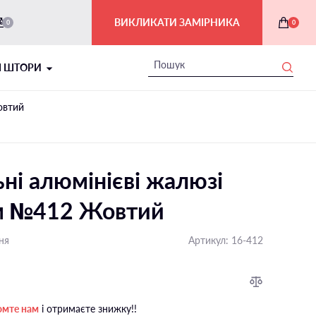
ВИКЛИКАТИ ЗАМІРНИКА
0
0
І ШТОРИ
овтий
ні алюмінієві жалюзі
м №412 Жовтий
ня
Артикул:
16-412
РИМСЬКІ ШТОРИ В ІНТЕР'ЄРІ
На балкон і лоджію
омте нам
і отримаєте знижку!!
На мансардні вікна