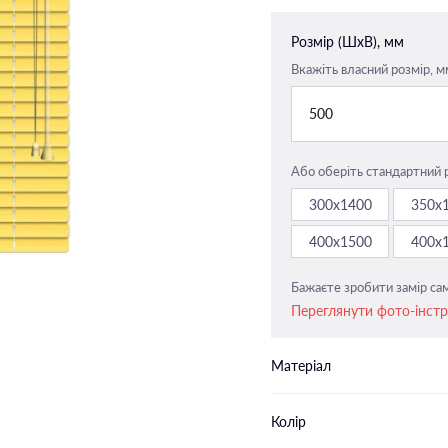
Закритого типу п-подібні
напрямні
Розмір (ШxВ), мм
Закритого типу пласкі напрямн
Вкажіть власний розмір, м
500
Або оберіть стандартний 
300х1400
350х
400х1500
400х
Бажаєте зробити замір сам
Переглянути фото-інст
Матеріал
Колір