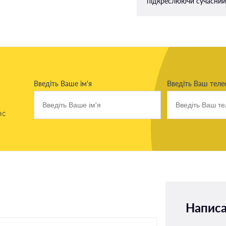
підкреслюючи сучасний 
Введіть Ваше ім'я
Введіть Ваш тел
ас
Написа