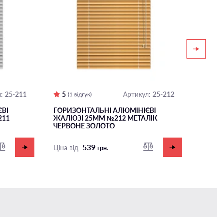
25-211
5
25-212
5
:
Артикул:
(1 відгук)
ВІ
ГОРИЗОНТАЛЬНІ АЛЮМІНІЄВІ
ГОР
211
ЖАЛЮЗІ 25ММ №212 МЕТАЛІК
АЛЮ
ЧЕРВОНЕ ЗОЛОТО
МЕТ
539
Ціна від
Ціна
грн.