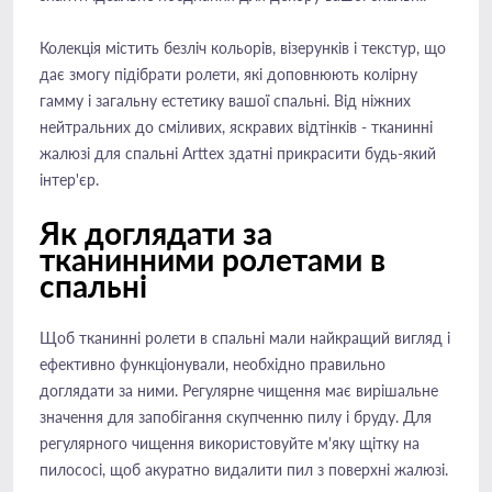
Колекція містить безліч кольорів, візерунків і текстур, що
дає змогу підібрати ролети, які доповнюють колірну
гамму і загальну естетику вашої спальні. Від ніжних
нейтральних до сміливих, яскравих відтінків - тканинні
жалюзі для спальні Arttex здатні прикрасити будь-який
інтер'єр.
Як доглядати за
тканинними ролетами в
спальні
Щоб тканинні ролети в спальні мали найкращий вигляд і
ефективно функціонували, необхідно правильно
доглядати за ними. Регулярне чищення має вирішальне
значення для запобігання скупченню пилу і бруду. Для
регулярного чищення використовуйте м'яку щітку на
пилососі, щоб акуратно видалити пил з поверхні жалюзі.