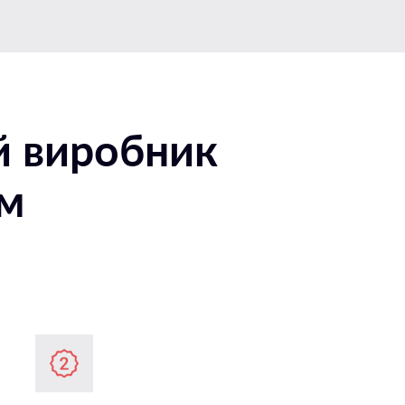
й виробник
ем