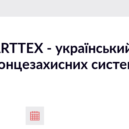
RTTEX - українськи
онцезахисних сист