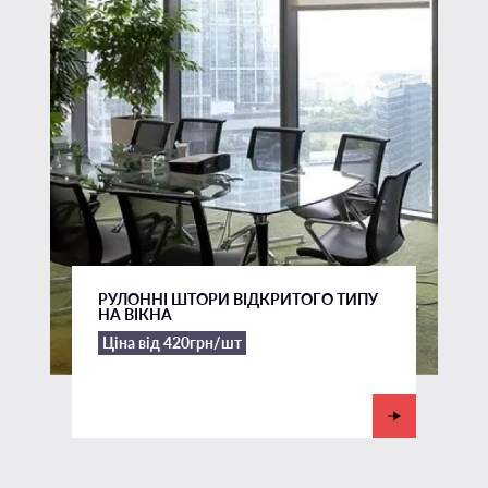
Закритого типу п-подібні
напрямні
Закритого типу пласкі напрямн
РУЛОННІ ШТОРИ ВІДКРИТОГО ТИПУ
НА ВІКНА
Ціна від 420грн/шт