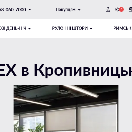
68-060-7000
Покупцям
0
ЗI ДЕНЬ-НІЧ
РУЛОННІ ШТОРИ
РИМСЬК
EX в Кропивниць
ОТОРНИЙ
ИТОГО ТИПУ
ШНУРОВИЙ МЕХАНІЗМ
РУЛОННІ ШТОРИ ДЕНЬ-НІЧ
ібні напрямні
Відкритого типу на стулку
і напрямні
Відкритого типу на отвір