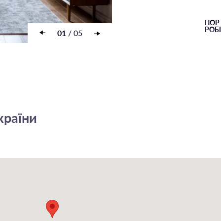
ПОР
РОБІ
01
/
05
країни