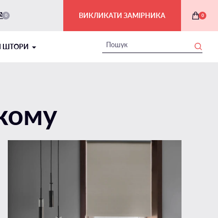
ВИКЛИКАТИ ЗАМІРНИКА
0
0
І ШТОРИ
кому
РИМСЬКІ ШТОРИ В ІНТЕР'ЄРІ
На балкон і лоджію
На мансардні вікна