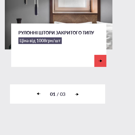
На панорамні вікна
У вітальню
і
У ванній
РУЛОННІ ШТОРИ ЗАКРИТОГО ТИПУ
У дитячу
Ціна від 1008грн/шт
У спальню
01
/
03