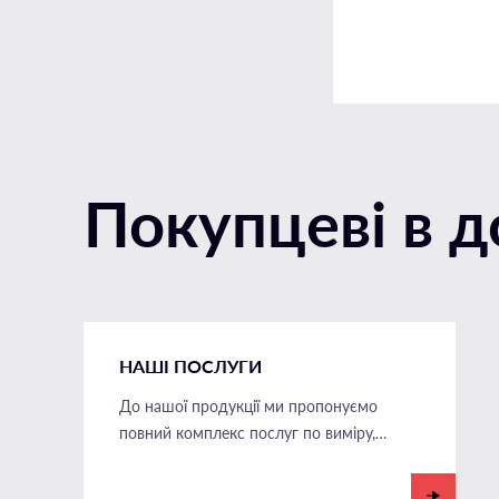
Покупцеві в 
НАШІ ПОСЛУГИ
До нашої продукції ми пропонуємо
повний комплекс послуг по виміру,
монтажу, доставки на ваш об'єкті, а
також пост гарантійне обслуговування