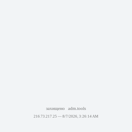
захищено
adm.tools
216.73.217.25 —
8/7/2026, 3:26:14 AM