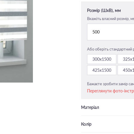
Закритого типу п-подібні
Розмір (ШxВ), мм
напрямні
Вкажіть власний розмір, м
Закритого типу пласкі напрямн
500
Або оберіть стандартний 
300х1500
325х
425х1500
450х
Бажаєте зробити замір сам
Переглянути фото-інст
Матеріал
Колір