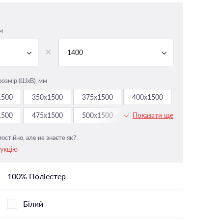
На панорамні вікна
У вітальню
м
і
У ванній
1400
У дитячу
У спальню
розмір (ШxВ), мм
1500
350х1500
375х1500
400х1500
1500
475х1500
500х1500
525х1500
Показати ще
остійно, але не знаєте як?
рукцію
100% Поліестер
Білий