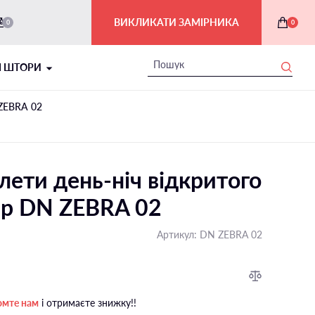
ВИКЛИКАТИ ЗАМІРНИКА
0
0
І ШТОРИ
 ZEBRA 02
лети день-ніч відкритого
вір DN ZEBRA 02
Артикул:
DN ZEBRA 02
РИМСЬКІ ШТОРИ В ІНТЕР'ЄРІ
На балкон і лоджію
омте нам
і отримаєте знижку!!
На мансардні вікна