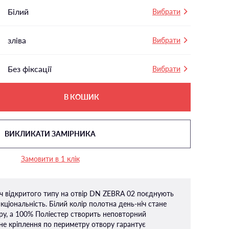
Білий
Вибрати
зліва
Вибрати
Без фіксації
Вибрати
В КОШИК
ВИКЛИКАТИ ЗАМІРНИКА
Замовити в 1 клік
іч відкритого типу на отвір DN ZEBRA 02 поєднують
ціональність. Білий колір полотна день-ніч стане
ру, а 100% Поліестер створить неповторний
йне кріплення по периметру отвору гарантує