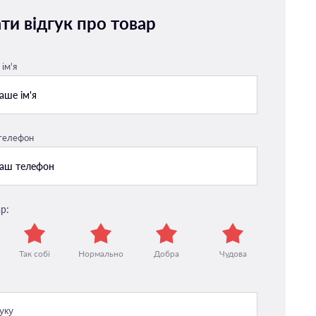
ти відгук про товар
ім'я
 телефон
р:
Так собі
Нормально
Добра
Чудова