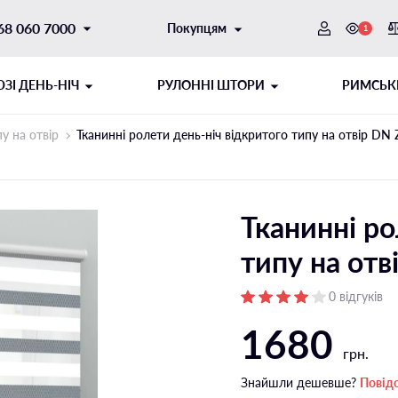
68 060 7000
Покупцям
1
ЗI ДЕНЬ-НІЧ
РУЛОННІ ШТОРИ
РИМСЬК
у на отвір
Тканинні ролети день-ніч відкритого типу на отвір DN
Тканинні ро
типу на от
0 відгуків
1680
ОТОРНИЙ
ИТОГО ТИПУ
ШНУРОВИЙ МЕХАНІЗМ
РУЛОННІ ШТОРИ ДЕНЬ-НІЧ
грн.
ібні напрямні
Відкритого типу на стулку
Знайшли дешевше?
Повід
і напрямні
Відкритого типу на отвір