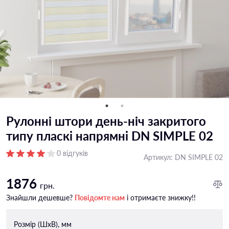
Рулонні штори день-ніч закритого
типу пласкi напрямнi DN SIMPLE 02
0 відгуків
Артикул:
DN SIMPLE 02
1876
грн.
Знайшли дешевше?
Повідомте нам
і отримаєте знижку!!
Розмір (ШxВ), мм