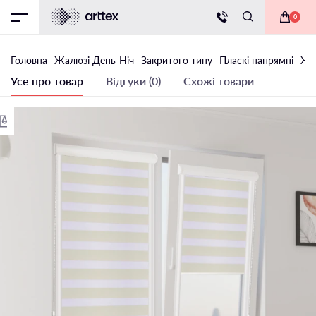
0
Головна
Жалюзi День-Ніч
Закритого типу
Пласкі напрямні
Жал
Усе про товар
Відгуки (0)
Схожі товари