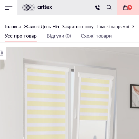
0
Головна
Жалюзi День-Ніч
Закритого типу
Пласкі напрямні
Жал
Усе про товар
Відгуки (0)
Схожі товари