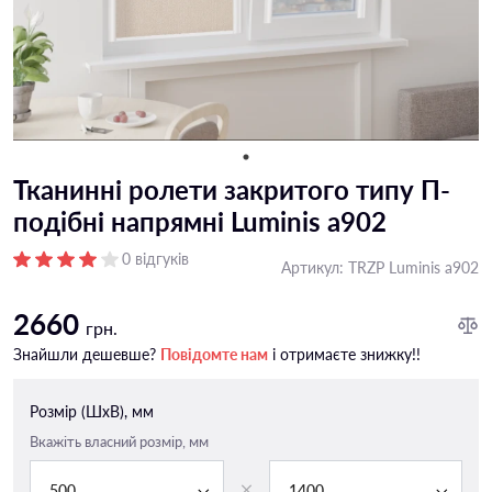
Тканинні ролети закритого типу П-
подiбні напрямні Luminis a902
0 відгуків
Артикул:
TRZP Luminis a902
2660
грн.
Знайшли дешевше?
Повідомте нам
і отримаєте знижку!!
Розмір (ШxВ), мм
Вкажіть власний розмір, мм
500
1400