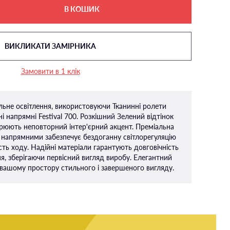
В КОШИК
ВИКЛИКАТИ ЗАМІРНИКА
Замовити в 1 клік
альне освітлення, використовуючи Тканинні ролети
і напрямні Festival 700. Розкішний Зелений відтінок
рюють неповторний інтер'єрний акцент. Преміальна
 напрямними забезпечує бездоганну світлорегуляцію
ть ходу. Надійні матеріали гарантують довговічність
ня, зберігаючи первісний вигляд виробу. Елегантний
вашому простору стильного і завершеного вигляду.