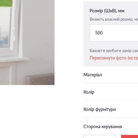
Закритого типу п-подібні
Розмір (ШxВ), мм
напрямні
Вкажіть власний розмір, м
Закритого типу пласкі напрямн
500
Бажаєте зробити замір сам
Переглянути фото-інст
Матеріал
Колір
Колір фурнітури
Сторона керування