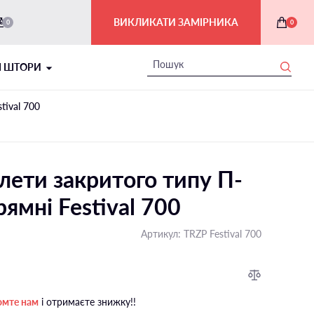
ВИКЛИКАТИ ЗАМІРНИКА
0
0
І ШТОРИ
tival 700
лети закритого типу П-
рямні Festival 700
Артикул:
TRZP Festival 700
РИМСЬКІ ШТОРИ В ІНТЕР'ЄРІ
На балкон і лоджію
омте нам
і отримаєте знижку!!
На мансардні вікна