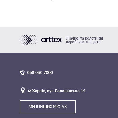
Жалюзі та ролети від
виробника за 1 день
068 060 7000
Головний офіс компанії
м.Харкiв, вул.Балашівська 14
МИ В ІНШИХ МІСТАХ