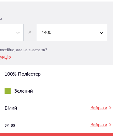
На панорамні вікна
У вітальню
м
і
У ванній
1400
У дитячу
У спальню
остійно, але не знаєте як?
рукцію
100% Поліестер
Зелений
Білий
Вибрати
зліва
Вибрати