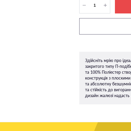
Здійсніть мрію про іде
закритого типу П-подiбн
та 100% Поліестер ство
конструкція з плоскими
та абсолютну безшумніс
та стійкість до вигоран
дизайн жалюзі надасть 