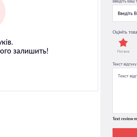
Введіть Ваш
Оцініть това
ків.
його залишить!
Погана
Текст відгуку
Text review m