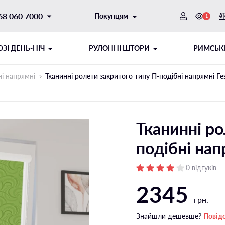
68 060 7000
Покупцям
1
ЗI ДЕНЬ-НІЧ
РУЛОННІ ШТОРИ
РИМСЬК
ні напрямні
Тканинні ролети закритого типу П-подiбні напрямні Fes
Тканинні ро
подiбні нап
0 відгуків
2345
ОТОРНИЙ
ИТОГО ТИПУ
ШНУРОВИЙ МЕХАНІЗМ
РУЛОННІ ШТОРИ ДЕНЬ-НІЧ
грн.
ібні напрямні
Відкритого типу на стулку
Знайшли дешевше?
Повід
і напрямні
Відкритого типу на отвір