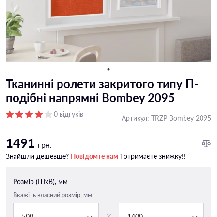
Тканинні ролети закритого типу П-
подiбні напрямні Bombey 2095
0 відгуків
Артикул:
TRZP Bombey 2095
1491
грн.
Знайшли дешевше?
Повідомте нам
і отримаєте знижку!!
Розмір (ШxВ), мм
Вкажіть власний розмір, мм
500
1400