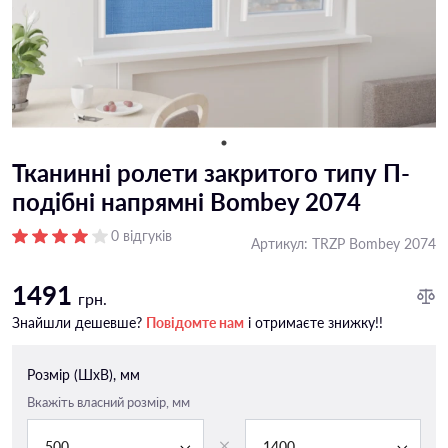
Тканинні ролети закритого типу П-
подiбні напрямні Bombey 2074
0 відгуків
Артикул:
TRZP Bombey 2074
1491
грн.
Знайшли дешевше?
Повідомте нам
і отримаєте знижку!!
Розмір (ШxВ), мм
Вкажіть власний розмір, мм
500
1400