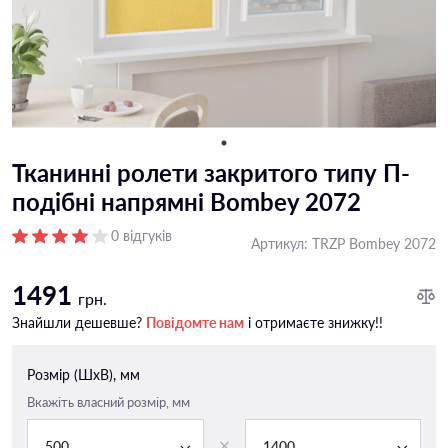
Тканинні ролети закритого типу П-
подiбні напрямні Bombey 2072
0 відгуків
Артикул:
TRZP Bombey 2072
1491
грн.
Знайшли дешевше?
Повідомте нам
і отримаєте знижку!!
Розмір (ШxВ), мм
Вкажіть власний розмір, мм
500
1400