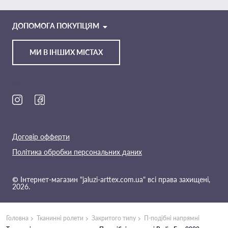
VIBER
TELEGRAM
ДОПОМОГА ПОКУПЦЯМ
МИ В ІНШИХ МІСТАХ
Ми в соц. мережах
Договір офферти
Політика обробки персональних даних
© Інтернет-магазин "jaluzi-arttex.com.ua" всі права захищені,
2026.
Головна
Тканинні ролети
Закритого типу
П-подібні напрямні