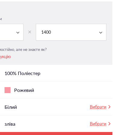
На панорамні вікна
У вітальню
м
і
У ванній
1400
У дитячу
У спальню
остійно, але не знаєте як?
рукцію
100% Поліестер
Рожевий
Білий
Вибрати
зліва
Вибрати