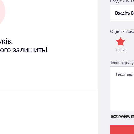
Введіть Ваш
Оцініть това
ків.
його залишить!
Погана
Текст відгуку
Text review m