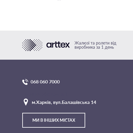
Жалюзі та ролети від
виробника за 1 день
068 060 7000
Головний офіс компанії
м.Харкiв, вул.Балашівська 14
МИ В ІНШИХ МІСТАХ