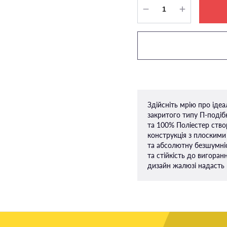
Здійсніть мрію про іде
закритого типу П-подiбн
та 100% Поліестер ство
конструкція з плоскими
та абсолютну безшумніс
та стійкість до вигоран
дизайн жалюзі надасть 