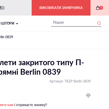
ВИКЛИКАТИ ЗАМІРНИКА
0
0
І ШТОРИ
lin 0839
лети закритого типу П-
рямні Berlin 0839
Артикул:
TRZP Berlin 0839
РИМСЬКІ ШТОРИ В ІНТЕР'ЄРІ
На балкон і лоджію
омте нам
і отримаєте знижку!!
На мансардні вікна