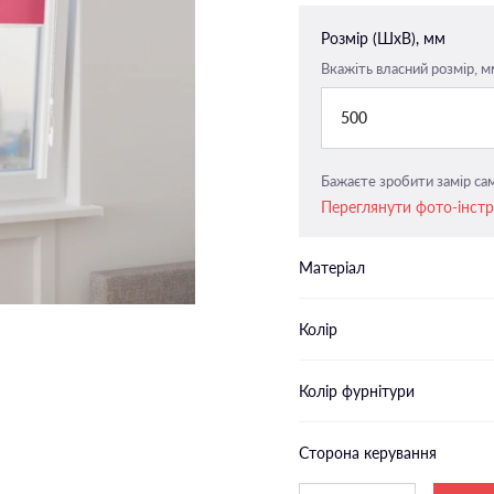
Закритого типу п-подібні
Розмір (ШxВ), мм
напрямні
Вкажіть власний розмір, м
Закритого типу пласкі напрямн
500
Бажаєте зробити замір сам
Переглянути фото-інст
Матеріал
Колір
Колір фурнітури
Сторона керування