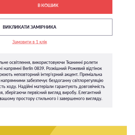
В КОШИК
ВИКЛИКАТИ ЗАМІРНИКА
Замовити в 1 клік
альне освітлення, використовуючи Тканинні ролети
і напрямні Berlin 0839. Розкішний Рожевий відтінок
рюють неповторний інтер'єрний акцент. Преміальна
 напрямними забезпечує бездоганну світлорегуляцію
ть ходу. Надійні матеріали гарантують довговічність
ня, зберігаючи первісний вигляд виробу. Елегантний
вашому простору стильного і завершеного вигляду.