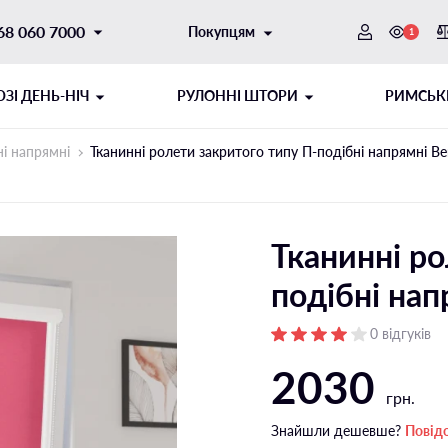
68 060 7000
Покупцям
1
ЗI ДЕНЬ-НІЧ
РУЛОННІ ШТОРИ
РИМСЬК
ні напрямні
Тканинні ролети закритого типу П-подiбні напрямні Ber
Тканинні ро
подiбні нап
0 відгуків
2030
ОТОРНИЙ
ИТОГО ТИПУ
ШНУРОВИЙ МЕХАНІЗМ
РУЛОННІ ШТОРИ ДЕНЬ-НІЧ
грн.
ібні напрямні
Відкритого типу на стулку
Знайшли дешевше?
Повід
і напрямні
Відкритого типу на отвір