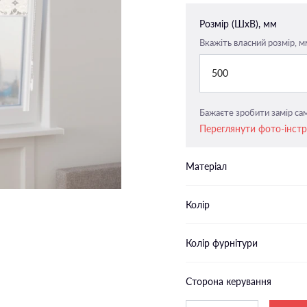
Закритого типу п-подібні
Розмір (ШxВ), мм
напрямні
Вкажіть власний розмір, м
Закритого типу пласкі напрямн
500
Бажаєте зробити замір сам
Переглянути фото-інст
Матеріал
Колір
Колір фурнітури
Сторона керування