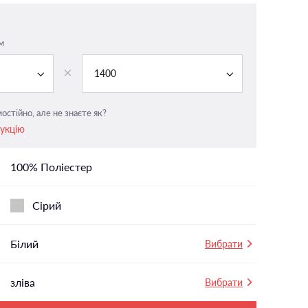
На панорамні вікна
У вітальню
м
і
У ванній
1400
У дитячу
У спальню
остійно, але не знаєте як?
рукцію
100% Поліестер
Сірий
Білий
Вибрати
зліва
Вибрати