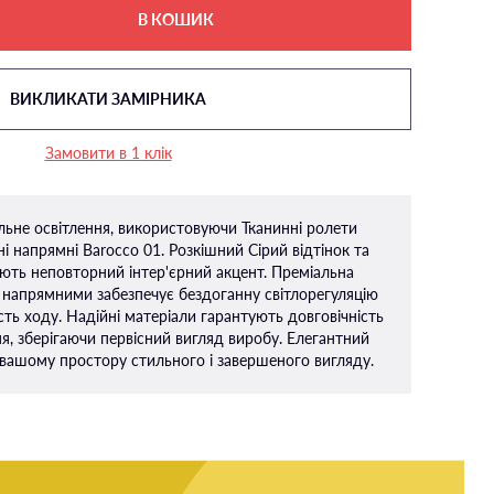
В КОШИК
ВИКЛИКАТИ ЗАМІРНИКА
Замовити в 1 клік
альне освітлення, використовуючи Тканинні ролети
і напрямні Barocco 01. Розкішний Сірий відтінок та
ть неповторний інтер'єрний акцент. Преміальна
 напрямними забезпечує бездоганну світлорегуляцію
ть ходу. Надійні матеріали гарантують довговічність
ня, зберігаючи первісний вигляд виробу. Елегантний
вашому простору стильного і завершеного вигляду.