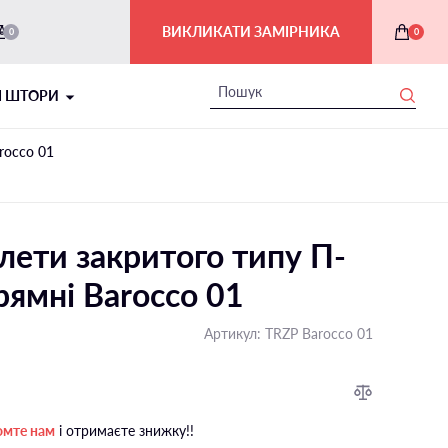
ВИКЛИКАТИ ЗАМІРНИКА
0
0
І ШТОРИ
rocco 01
лети закритого типу П-
рямні Barocco 01
Артикул:
TRZP Barocco 01
РИМСЬКІ ШТОРИ В ІНТЕР'ЄРІ
На балкон і лоджію
омте нам
і отримаєте знижку!!
На мансардні вікна