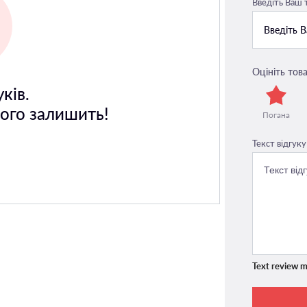
Введіть Ваш
Оцініть това
ків.
його залишить!
Погана
Текст відгуку
Text review m