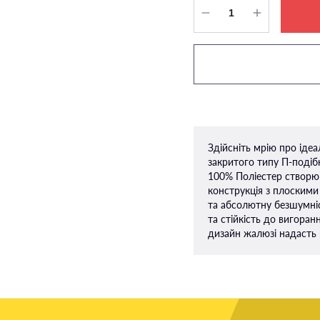
Здійсніть мрію про іде
закритого типу П-подiбн
100% Поліестер створюю
конструкція з плоскими
та абсолютну безшумніс
та стійкість до вигоран
дизайн жалюзі надасть 