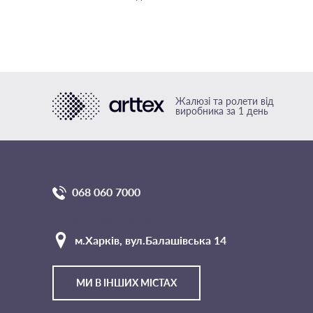
Жалюзі та ролети від
виробника за 1 день
068 060 7000
Головний офіс компанії
м.Харкiв, вул.Балашівська 14
МИ В ІНШИХ МІСТАХ