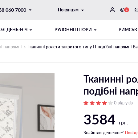
68 060 7000
Покупцям
1
ЗI ДЕНЬ-НІЧ
РУЛОННІ ШТОРИ
РИМСЬК
ні напрямні
Тканинні ролети закритого типу П-подiбні напрямні Ba
Тканинні ро
подiбні нап
0 відгуків
3584
ОТОРНИЙ
ИТОГО ТИПУ
ШНУРОВИЙ МЕХАНІЗМ
РУЛОННІ ШТОРИ ДЕНЬ-НІЧ
грн.
ібні напрямні
Відкритого типу на стулку
Знайшли дешевше?
Повід
і напрямні
Відкритого типу на отвір