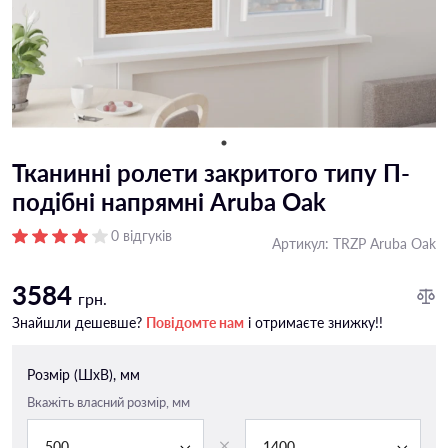
Тканинні ролети закритого типу П-
подiбні напрямні Aruba Oak
0 відгуків
Артикул:
TRZP Aruba Oak
3584
грн.
Знайшли дешевше?
Повідомте нам
і отримаєте знижку!!
Розмір (ШxВ), мм
Вкажіть власний розмір, мм
500
1400