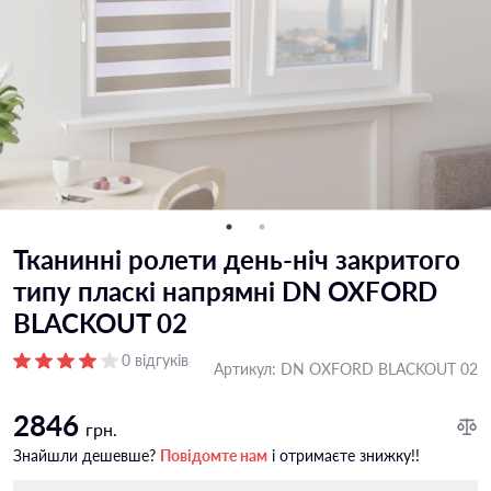
Тканинні ролети день-ніч закритого
типу пласкі напрямні DN OXFORD
BLACKOUT 02
0 відгуків
Артикул:
DN OXFORD BLACKOUT 02
2846
грн.
Знайшли дешевше?
Повідомте нам
і отримаєте знижку!!