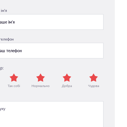
ім'я
 телефон
р:
Так собі
Нормально
Добра
Чудова