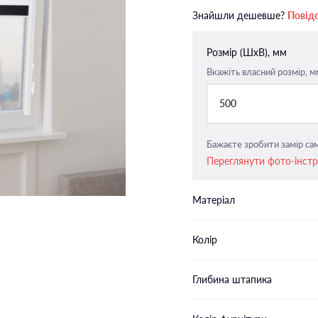
Закритого типу п-подібні
Знайшли дешевше?
Повід
напрямні
Закритого типу пласкі напрямн
Розмір (ШxВ), мм
Вкажіть власний розмір, м
500
Бажаєте зробити замір сам
Переглянути фото-інст
Матеріал
Колір
Глибина штапика