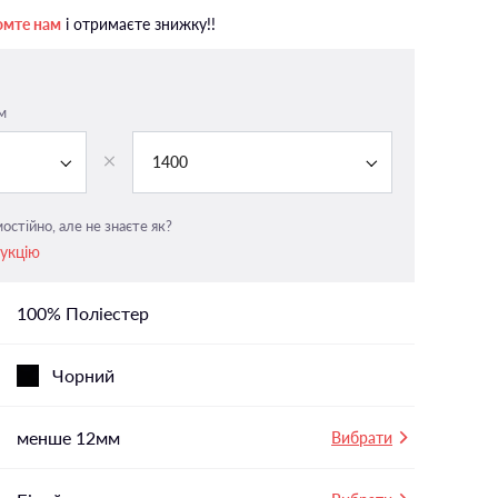
На панорамні вікна
омте нам
і отримаєте знижку!!
У вітальню
і
У ванній
м
У дитячу
У спальню
1400
остійно, але не знаєте як?
рукцію
100% Поліестер
Чорний
менше 12мм
Вибрати