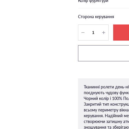
Колір фурнітури
Сторона керування
Тканинні ролети день-н
поєднують чудову функ
Чорний колір і 100% Пол
Закритий тип конструкц
всьому периметру вікна
керування. Надійний ме
створюючи затишну атмо
зношування та зберігаю