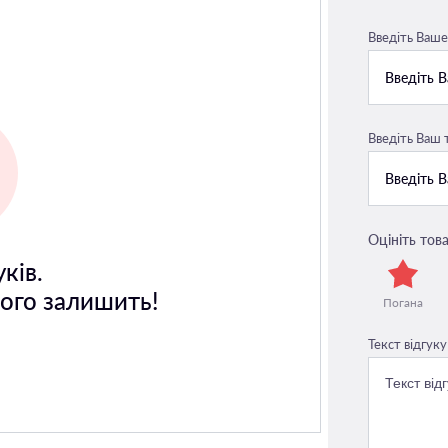
Введіть Ваше 
Введіть Ваш
Оцініть това
ків.
його залишить!
Погана
Текст відгуку