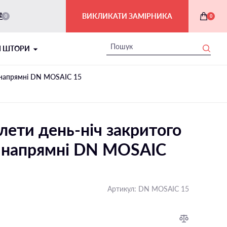
ВИКЛИКАТИ ЗАМІРНИКА
0
0
І ШТОРИ
і напрямні DN MOSAIC 15
лети день-ніч закритого
і напрямні DN MOSAIC
РИМСЬКІ ШТОРИ В ІНТЕР'ЄРІ
Артикул:
DN MOSAIC 15
На балкон і лоджію
На мансардні вікна