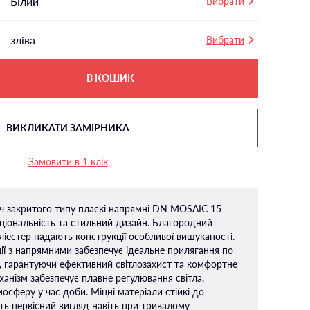
Білий
Вибрати
зліва
Вибрати
В КОШИК
ВИКЛИКАТИ ЗАМІРНИКА
Замовити в 1 клік
іч закритого типу пласкі напрямні DN MOSAIC 15
ціональність та стильний дизайн. Благородний
іестер надають конструкції особливої ​​вишуканості.
ії з напрямними забезпечує ідеальне прилягання по
, гарантуючи ефективний світлозахист та комфортне
ханізм забезпечує плавне регулювання світла,
сферу у час доби. Міцні матеріали стійкі до
ть первісний вигляд навіть при тривалому