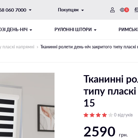
68 060 7000
Покупцям
1
ЗI ДЕНЬ-НІЧ
РУЛОННІ ШТОРИ
РИМСЬК
у пласкі напрямні
Тканинні ролети день-ніч закритого типу пласк
Тканинні ро
типу пласк
15
ОТОРНИЙ
ИТОГО ТИПУ
ШНУРОВИЙ МЕХАНІЗМ
РУЛОННІ ШТОРИ ДЕНЬ-НІЧ
0 відгуків
2590
ібні напрямні
Відкритого типу на стулку
грн.
і напрямні
Відкритого типу на отвір