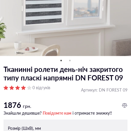
Тканинні ролети день-ніч закритого
типу пласкі напрямні DN FOREST 09
0 відгуків
Артикул:
DN FOREST 09
1876
грн.
Знайшли дешевше?
Повідомте нам
і отримаєте знижку!!
Розмір (ШxВ), мм