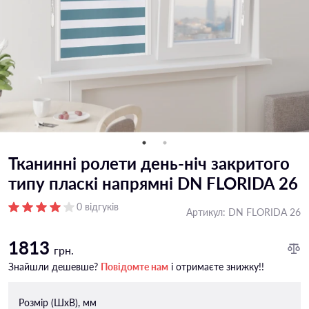
Тканинні ролети день-ніч закритого
типу пласкі напрямні DN FLORIDA 26
0 відгуків
Артикул:
DN FLORIDA 26
1813
грн.
Знайшли дешевше?
Повідомте нам
і отримаєте знижку!!
Розмір (ШxВ), мм