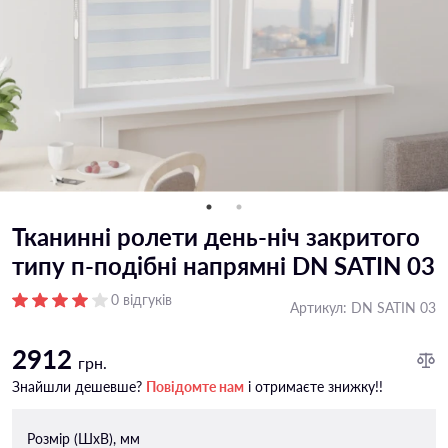
Тканинні ролети день-ніч закритого
типу п-подiбні напрямні DN SATIN 03
0 відгуків
Артикул:
DN SATIN 03
2912
грн.
Знайшли дешевше?
Повідомте нам
і отримаєте знижку!!
Розмір (ШxВ), мм