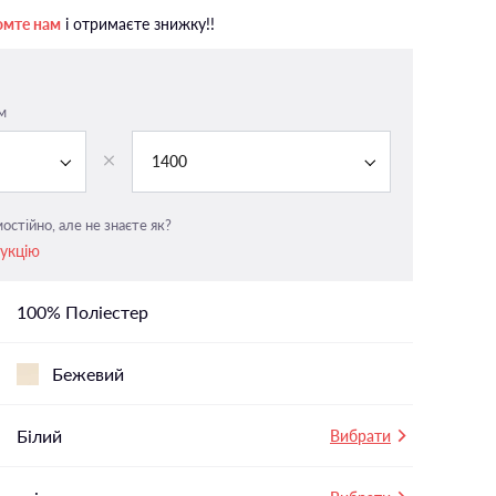
На панорамні вікна
омте нам
і отримаєте знижку!!
У вітальню
і
У ванній
м
У дитячу
У спальню
1400
остійно, але не знаєте як?
рукцію
100% Поліестер
Бежевий
Білий
Вибрати