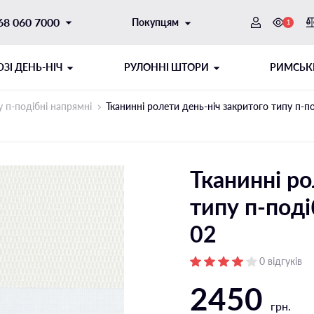
68 060 7000
Покупцям
1
ЗI ДЕНЬ-НІЧ
РУЛОННІ ШТОРИ
РИМСЬК
 п-подібні напрямні
Тканинні ролети день-ніч закритого типу п-п
Тканинні ро
типу п-подi
02
ОТОРНИЙ
ИТОГО ТИПУ
ШНУРОВИЙ МЕХАНІЗМ
РУЛОННІ ШТОРИ ДЕНЬ-НІЧ
0 відгуків
2450
ібні напрямні
Відкритого типу на стулку
грн.
і напрямні
Відкритого типу на отвір