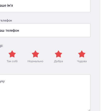
 телефон
р:
Так собі
Нормально
Добра
Чудова