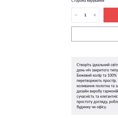
Сторона керування
Створіть ідеальний сві
день-ніч закритого тип
Бежевий колір та 100% 
перетворюють простір.
коливання полотна та з
дизайн виробу гармоній
сучасність та елегантніс
простоту догляду, робл
будинку чи офісу.