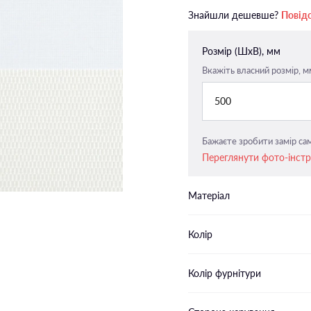
Закритого типу п-подібні
Знайшли дешевше?
Повід
напрямні
Закритого типу пласкі напрямн
Розмір (ШxВ), мм
Вкажіть власний розмір, м
500
Бажаєте зробити замір сам
Переглянути фото-інст
Матеріал
Колір
Колір фурнітури