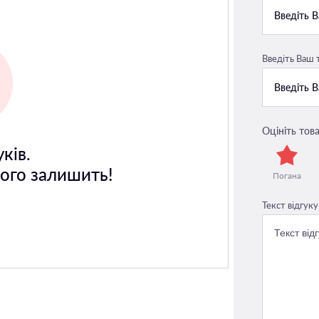
Введіть Ваш
Оцініть това
ків.
його залишить!
Погана
Текст відгуку