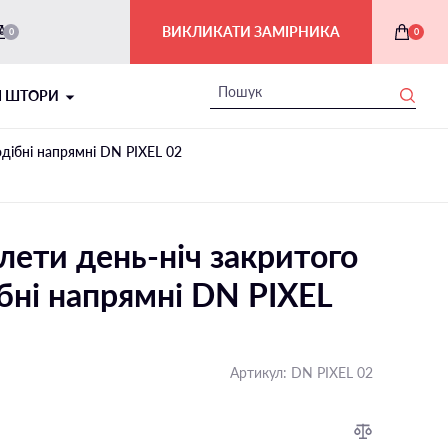
ВИКЛИКАТИ ЗАМІРНИКА
0
0
І ШТОРИ
одiбні напрямні DN PIXEL 02
лети день-ніч закритого
бні напрямні DN PIXEL
РИМСЬКІ ШТОРИ В ІНТЕР'ЄРІ
Артикул:
DN PIXEL 02
На балкон і лоджію
На мансардні вікна