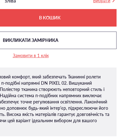
зліва
Вибрати
В КОШИК
ВИКЛИКАТИ ЗАМІРНИКА
Замовити в 1 клік
тловий комфорт, який забезпечать Тканинні ролети
у п-подiбні напрямні DN PIXEL 02. Вишуканий
Поліестер тканина створюють неповторний стиль і
 Надійна система п-подібних напрямних виключає
абезпечує точне регулювання освітлення. Лаконічний
но доповнює будь-який інтер'єр, підкреслюючи його
ть. Висока якість матеріалів гарантує довговічність та
ячи цей варіант ідеальним вибором для вашого