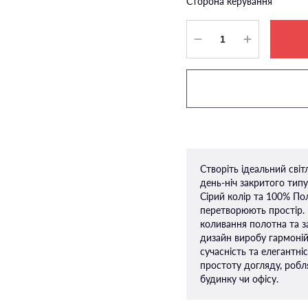
Сторона керування
Створіть ідеальний сві
день-ніч закритого ти
Сірий колір та 100% По
перетворюють простір.
коливання полотна та з
дизайн виробу гармоній
сучасність та елегантніс
простоту догляду, робл
будинку чи офісу.