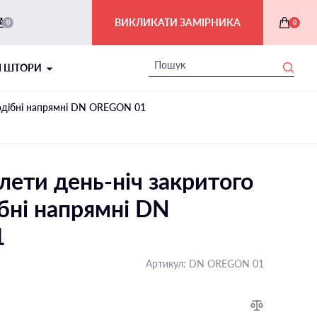
ВИКЛИКАТИ ЗАМІРНИКА
0
0
І ШТОРИ
-подiбні напрямні DN OREGON 01
лети день-ніч закритого
бні напрямні DN
1
РИМСЬКІ ШТОРИ В ІНТЕР'ЄРІ
Артикул:
DN OREGON 01
На балкон і лоджію
На мансардні вікна