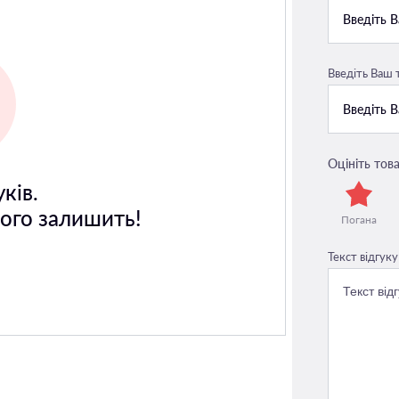
Введіть Ваш
Оцініть това
ків.
його залишить!
Погана
Текст відгуку