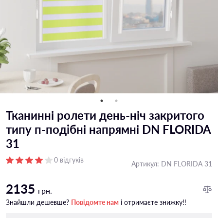
Тканинні ролети день-ніч закритого
типу п-подiбні напрямні DN FLORIDA
31
0 відгуків
Артикул:
DN FLORIDA 31
2135
грн.
Знайшли дешевше?
Повідомте нам
і отримаєте знижку!!