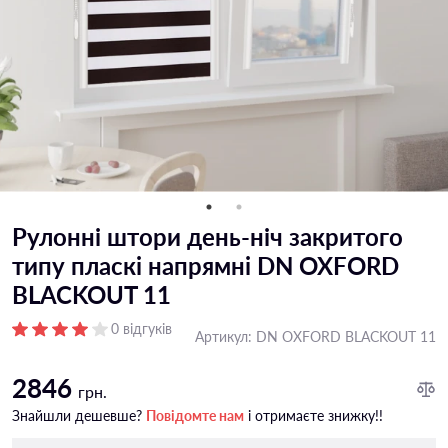
Рулонні штори день-ніч закритого
типу пласкi напрямнi DN OXFORD
BLACKOUT 11
0 відгуків
Артикул:
DN OXFORD BLACKOUT 11
2846
грн.
Знайшли дешевше?
Повідомте нам
і отримаєте знижку!!