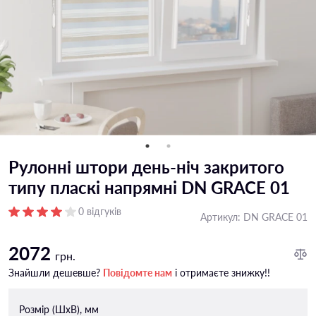
Рулонні штори день-ніч закритого
типу пласкi напрямнi DN GRACE 01
0 відгуків
Артикул:
DN GRACE 01
2072
грн.
Знайшли дешевше?
Повідомте нам
і отримаєте знижку!!
Розмір (ШxВ), мм