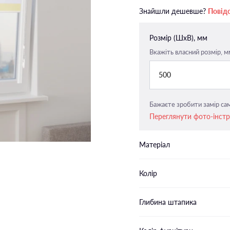
Закритого типу п-подібні
Знайшли дешевше?
Повід
напрямні
Закритого типу пласкі напрямн
Розмір (ШxВ), мм
Вкажіть власний розмір, м
500
Бажаєте зробити замір сам
Переглянути фото-інст
Матеріал
Колір
Глибина штапика