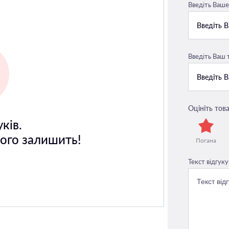
Введіть Ваше 
Введіть Ваш
Оцініть това
ків.
його залишить!
Погана
Текст відгуку