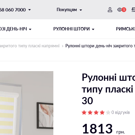
68 060 7000
Покупцям
1
ЗI ДЕНЬ-НІЧ
РУЛОННІ ШТОРИ
РИМСЬК
акритого типу пласкі напрямні
Рулонні штори день-ніч закритого
Рулонні што
типу пласк
30
ОТОРНИЙ
ИТОГО ТИПУ
ШНУРОВИЙ МЕХАНІЗМ
РУЛОННІ ШТОРИ ДЕНЬ-НІЧ
0 відгуків
1813
ібні напрямні
Відкритого типу на стулку
грн.
і напрямні
Відкритого типу на отвір