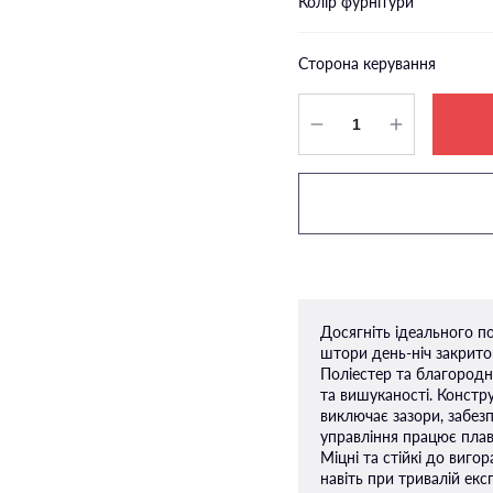
Колір фурнітури
Сторона керування
Досягніть ідеального п
штори день-ніч закрито
Поліестер та благород
та вишуканості. Констр
виключає зазори, забез
управління працює плав
Міцні та стійкі до виг
навіть при тривалій експ