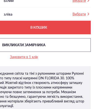
Білий
Вибрати
зліва
Вибрати
В КОШИК
ВИКЛИКАТИ ЗАМІРНИКА
Замовити в 1 клік
оєднання світла та тіні з рулонними шторами Рулонні
го типу пласкi напрямнi DN FLORIDA 30. 100%
ний Жовтий відтінок створюють атмосферу затишку
укція закритого типу із плоскими напрямними
печуючи повне затемнення за потреби. Механізм
но та безшумно, гарантуючи легкість використання.
орання матеріали зберігають привабливий вигляд штор
луатації.