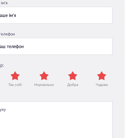
ім'я
 телефон
р:
Так собі
Нормально
Добра
Чудова