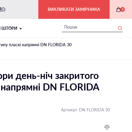
ВИКЛИКАТИ ЗАМІРНИКА
0
0
І ШТОРИ
 типу пласкi напрямнi DN FLORIDA 30
ри день-ніч закритого
i напрямнi DN FLORIDA
РИМСЬКІ ШТОРИ В ІНТЕР'ЄРІ
Артикул:
DN FLORIDA 30
На балкон і лоджію
На мансардні вікна