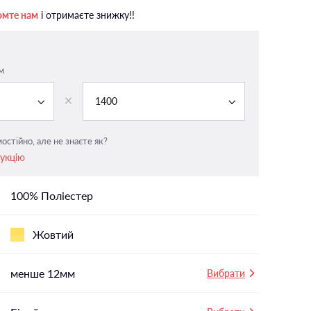
На панорамні вікна
омте нам
і отримаєте знижку!!
У вітальню
і
У ванній
м
У дитячу
У спальню
1400
остійно, але не знаєте як?
рукцію
100% Поліестер
Жовтий
менше 12мм
Вибрати