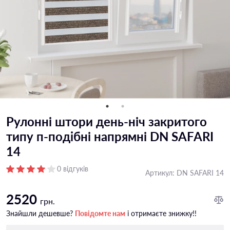
Рулонні штори день-ніч закритого
типу п-подiбні напрямні DN SAFARI
14
0 відгуків
Артикул:
DN SAFARI 14
2520
грн.
Знайшли дешевше?
Повідомте нам
і отримаєте знижку!!