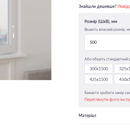
Закритого типу п-подібні
Знайшли дешевше?
Повід
напрямні
Закритого типу пласкі напрямн
Розмір (ШxВ), мм
Вкажіть власний розмір, м
500
Або оберіть стандартний 
300х1500
325х
425х1500
450х
Бажаєте зробити замір сам
Переглянути фото-інст
Матеріал