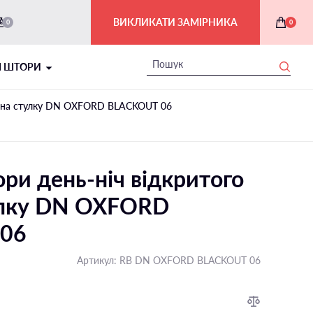
ВИКЛИКАТИ ЗАМІРНИКА
0
0
І ШТОРИ
пу на стулку DN OXFORD BLACKOUT 06
ри день-ніч відкритого
улку DN OXFORD
06
РИМСЬКІ ШТОРИ В ІНТЕР'ЄРІ
Артикул:
RB DN OXFORD BLACKOUT 06
На балкон і лоджію
На мансардні вікна