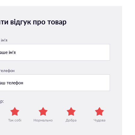
ти відгук про товар
ім'я
 телефон
р:
Так собі
Нормально
Добра
Чудова