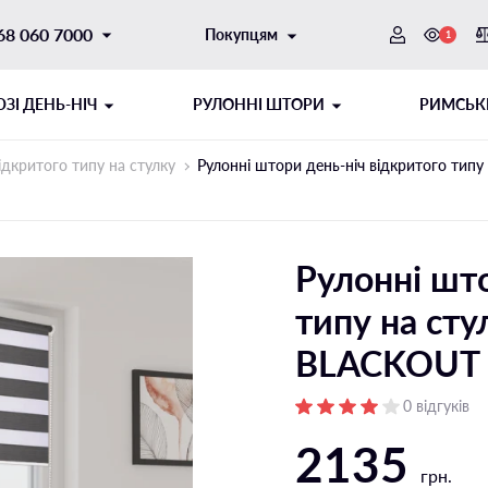
68 060 7000
Покупцям
1
ЗI ДЕНЬ-НІЧ
РУЛОННІ ШТОРИ
РИМСЬК
ідкритого типу на стулку
Рулонні штори день-ніч відкритого ти
Рулонні што
типу на ст
BLACKOUT 
ОТОРНИЙ
ИТОГО ТИПУ
ШНУРОВИЙ МЕХАНІЗМ
РУЛОННІ ШТОРИ ДЕНЬ-НІЧ
0 відгуків
2135
ібні напрямні
Відкритого типу на стулку
грн.
і напрямні
Відкритого типу на отвір