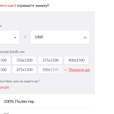
На панорамні вікна
омте нам
і отримаєте знижку!!
У вітальню
і
У ванній
м
У дитячу
У спальню
1400
розмір (ШxВ), мм
1500
350х1500
375х1500
400х1500
1500
475х1500
500х1500
525х1500
Показати ще
остійно, але не знаєте як?
рукцію
100% Поліестер