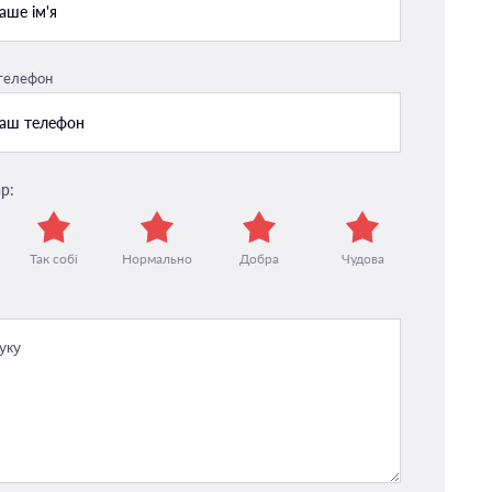
 телефон
р:
Так собі
Нормально
Добра
Чудова