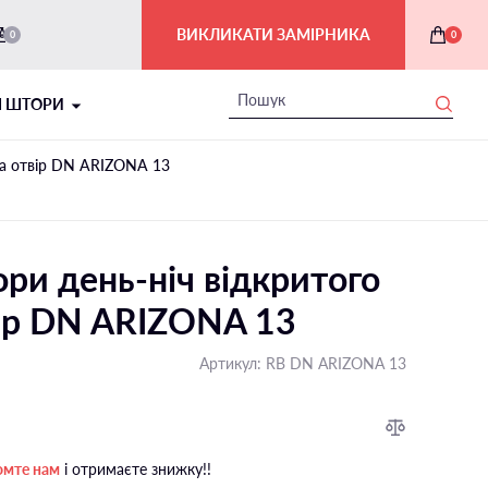
ВИКЛИКАТИ ЗАМІРНИКА
0
0
І ШТОРИ
 на отвір DN ARIZONA 13
ри день-ніч відкритого
вір DN ARIZONA 13
Артикул:
RB DN ARIZONA 13
РИМСЬКІ ШТОРИ В ІНТЕР'ЄРІ
На балкон і лоджію
омте нам
і отримаєте знижку!!
На мансардні вікна