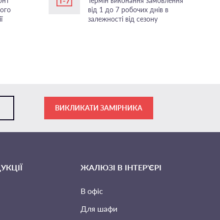
онт
Термін виконання замовлення
ного
від 1 до 7 робочих днів в
ї
залежності від сезону
ВИКЛИКАТИ ЗАМІРНИКА
УКЦІЇ
ЖАЛЮЗІ В ІНТЕР'ЄРІ
В офіс
Для шафи