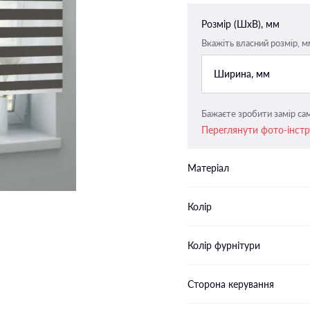
Закритого типу п-подібні
Розмір (ШxВ), мм
напрямні
Вкажіть власний розмір, м
Закритого типу пласкі напрямн
Ширина, мм
Бажаєте зробити замір сам
Переглянути фото-інст
Матеріал
Колір
Колір фурнітури
Сторона керування