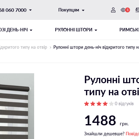
68 060 7000
Покупцям
1
ЗI ДЕНЬ-НІЧ
РУЛОННІ ШТОРИ
РИМСЬК
ідкритого типу на отвір
Рулонні штори день-ніч відкритого типу
Рулонні што
типу на от
0 відгуків
1488
ОТОРНИЙ
ИТОГО ТИПУ
ШНУРОВИЙ МЕХАНІЗМ
РУЛОННІ ШТОРИ ДЕНЬ-НІЧ
грн.
ібні напрямні
Відкритого типу на стулку
Знайшли дешевше?
Повід
і напрямні
Відкритого типу на отвір