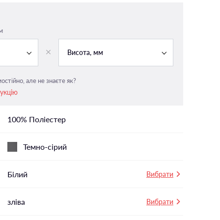
На панорамні вікна
У вітальню
м
і
У ванній
Висота, мм
У дитячу
У спальню
остійно, але не знаєте як?
рукцію
100% Поліестер
Темно-сірий
Білий
Вибрати
зліва
Вибрати