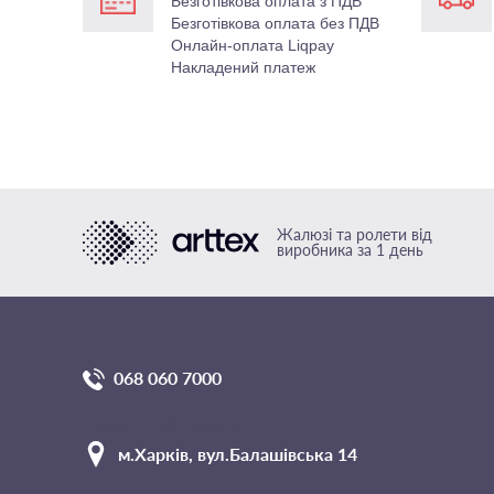
Безготівкова оплата з ПДВ
Безготівкова оплата без ПДВ
Онлайн-оплата Liqpay
Накладений платеж
Жалюзі та ролети від
виробника за 1 день
068 060 7000
Головний офіс компанії
м.Харкiв, вул.Балашівська 14