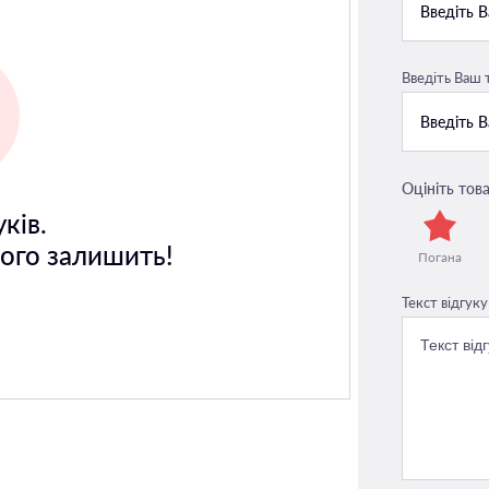
Введіть Ваш
Оцініть това
ків.
його залишить!
Погана
Текст відгуку