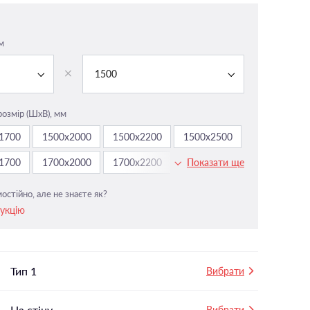
На панорамні вікна
У вітальню
м
і
У ванній
1500
У дитячу
У спальню
розмір (ШxВ), мм
1700
1500х2000
1500х2200
1500х2500
1700
1700х2000
1700х2200
1700х2500
Показати ще
остійно, але не знаєте як?
рукцію
Тип 1
Вибрати
На стіну
Вибрати