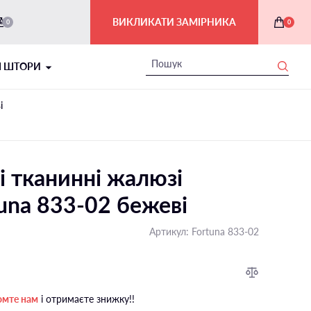
ВИКЛИКАТИ ЗАМІРНИКА
0
0
І ШТОРИ
і
і тканинні жалюзі
una 833-02 бежеві
Артикул:
Fortuna 833-02
РИМСЬКІ ШТОРИ В ІНТЕР'ЄРІ
На балкон і лоджію
омте нам
і отримаєте знижку!!
На мансардні вікна