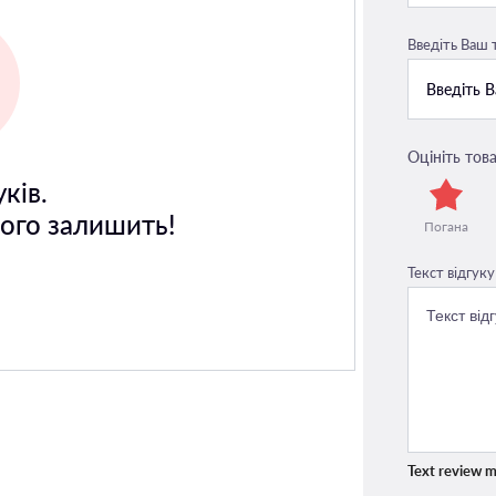
Введіть Ваш
Оцініть това
ків.
його залишить!
Погана
Текст відгуку
Text review m