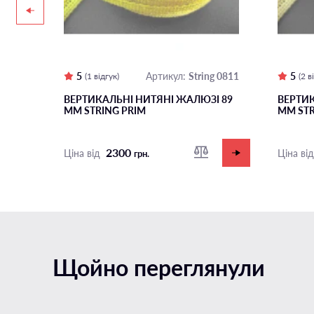
5
String 0811
5
Артикул:
(1 відгук)
(2 
І 89
ВЕРТИКАЛЬНІ НИТЯНІ ЖАЛЮЗІ 89
ВЕРТИК
ММ STRING PRIM
ММ STR
2300
Ціна від
Ціна ві
грн.
Щойно переглянули