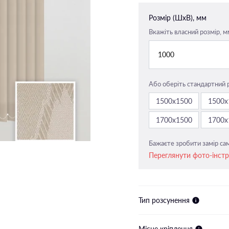
Закритого типу п-подібні
Розмір (ШxВ), мм
напрямні
Вкажіть власний розмір, м
Закритого типу пласкі напрямн
1000
Або оберіть стандартний 
1500х1500
1500х
1700х1500
1700х
Бажаєте зробити замір сам
Переглянути фото-інст
Тип розсунення
Місце кріплення