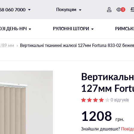
68 060 7000
Покупцям
1
ЗI ДЕНЬ-НІЧ
РУЛОННІ ШТОРИ
РИМСЬК
7/89 мм
Вертикальні тканинні жалюзі 127мм Fortuna 833-02 бежев
Вертикальн
127мм Fort
0 відгуків
1208
ОТОРНИЙ
ИТОГО ТИПУ
ШНУРОВИЙ МЕХАНІЗМ
РУЛОННІ ШТОРИ ДЕНЬ-НІЧ
грн.
ібні напрямні
Відкритого типу на стулку
Знайшли дешевше?
Повід
і напрямні
Відкритого типу на отвір