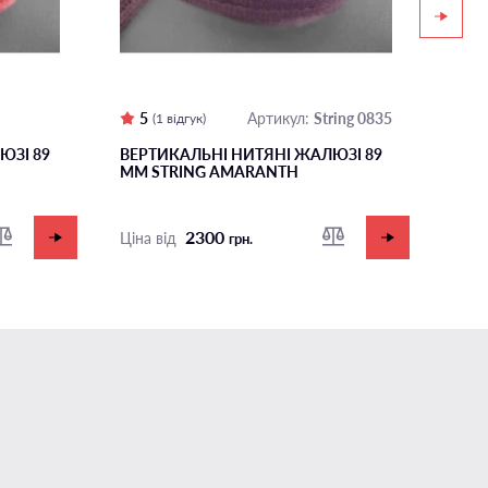
5
String 0835
5
Артикул:
(1 відгук)
ЮЗІ 89
ВЕРТИКАЛЬНІ НИТЯНІ ЖАЛЮЗІ 89
ВЕР
ММ STRING AMARANTH
ММ 
2300
Ціна від
Ціна
грн.