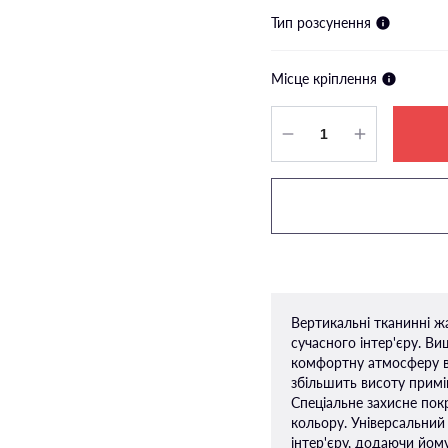
Тип розсунення
Місце кріплення
Вертикальні тканинні ж
сучасного інтер'єру. В
комфортну атмосферу в
збільшить висоту приміщ
Спеціальне захисне покр
кольору. Універсальний
інтер'єру, додаючи йому