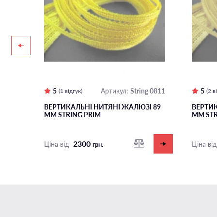
5
String 0811
5
Артикул:
(1 відгук)
(2 
І 89
ВЕРТИКАЛЬНІ НИТЯНІ ЖАЛЮЗІ 89
ВЕРТИК
ММ STRING PRIM
ММ STR
2300
Ціна від
Ціна ві
грн.