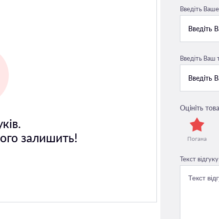
Введіть Ваше 
Введіть Ваш
Оцініть това
ків.
його залишить!
Погана
Текст відгуку