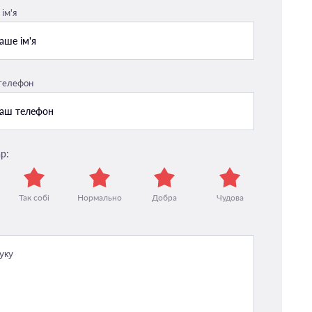
ім'я
 телефон
р:
Так собі
Нормально
Добра
Чудова