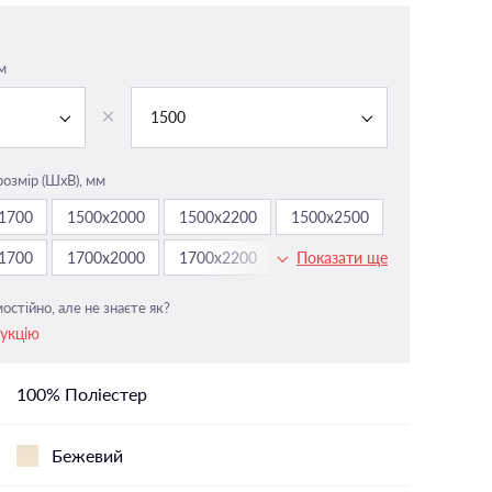
На панорамні вікна
У вітальню
м
і
У ванній
1500
У дитячу
У спальню
розмір (ШxВ), мм
1700
1500х2000
1500х2200
1500х2500
1700
1700х2000
1700х2200
1700х2500
Показати ще
остійно, але не знаєте як?
рукцію
100% Поліестер
Бежевий