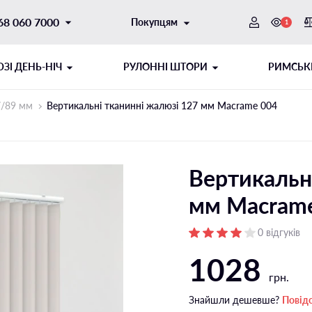
68 060 7000
Покупцям
1
ЗI ДЕНЬ-НІЧ
РУЛОННІ ШТОРИ
РИМСЬК
7/89 мм
Вертикальні тканинні жалюзі 127 мм Macrame 004
Вертикальн
мм Macram
0 відгуків
1028
ОТОРНИЙ
ИТОГО ТИПУ
ШНУРОВИЙ МЕХАНІЗМ
РУЛОННІ ШТОРИ ДЕНЬ-НІЧ
грн.
ібні напрямні
Відкритого типу на стулку
Знайшли дешевше?
Повід
і напрямні
Відкритого типу на отвір