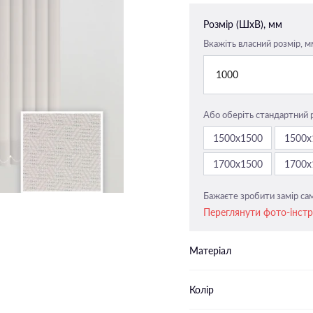
Закритого типу п-подібні
Розмір (ШxВ), мм
напрямні
Вкажіть власний розмір, м
Закритого типу пласкі напрямн
1000
Або оберіть стандартний 
1500х1500
1500х
1700х1500
1700х
Бажаєте зробити замір сам
Переглянути фото-інст
Матеріал
Колір