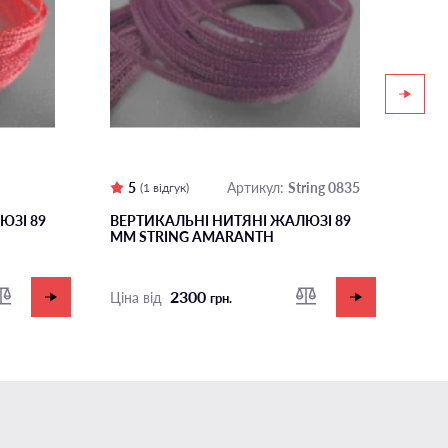
5
String 0835
5
Артикул:
(1 відгук)
ЮЗІ 89
ВЕРТИКАЛЬНІ НИТЯНІ ЖАЛЮЗІ 89
ВЕР
ММ STRING AMARANTH
ММ 
2300
Ціна від
Ціна
грн.