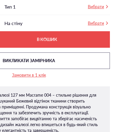
Тип 1
Вибрати
На стіну
Вибрати
В КОШИК
ВИКЛИКАТИ ЗАМІРНИКА
Замовити в 1 клік
алюзі 127 мм Macrame 004 – стильне рішення для
ишуканий Бежевий відтінок тканини створить
 приміщенні. Продумана конструкція візуально
ення та забезпечить зручність в експлуатації.
иття запобігає вицвітанню та зберігає насиченість
 дизайн жалюзі легко впишеться в будь-який стиль
 елегантність та завершеність.