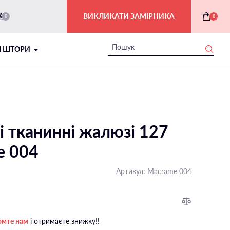
ВИКЛИКАТИ ЗАМІРНИКА
0
0
І ШТОРИ
і тканинні жалюзі 127
e 004
Артикул:
Macrame 004
РИМСЬКІ ШТОРИ В ІНТЕР'ЄРІ
На балкон і лоджію
омте нам
і отримаєте знижку!!
На мансардні вікна