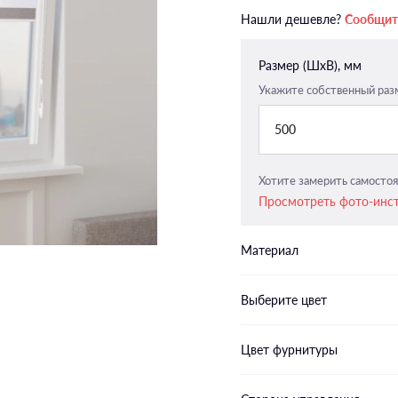
Закрытого типа п-образные
Нашли дешевле?
Сообщит
направляющие
Закрытого типа плоские
Размер (ШxВ), мм
направляющие
Укажите собственный раз
500
Хотите замерить самостоя
Просмотреть фото-инс
Материал
Выберите цвет
Цвет фурнитуры