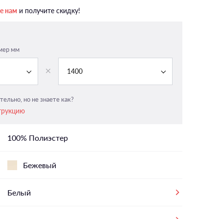
В гостинную
е нам
и получите скидку!
В детскую
В спальню
мер мм
На мансардные окна
На панорамные окна
1400
тельно, но не знаете как?
трукцию
100% Полиэстер
Бежевый
Белый