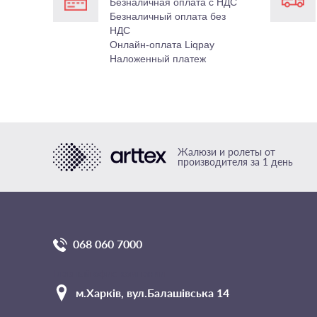
Безналичная оплата с НДС
Безналичный оплата
без
НДС
Онлайн-оплата Liqpay
Наложенный платеж
Жалюзи и ролеты от
производителя за 1 день
068 060 7000
Главный офис компании
м.Харкiв, вул.Балашівська 14