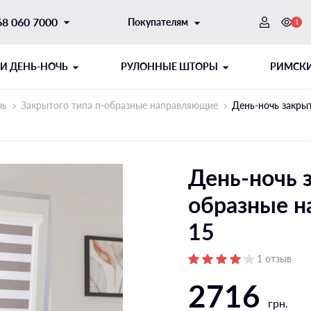
68 060 7000
Покупателям
1
И ДЕНЬ-НОЧЬ
РУЛОННЫЕ ШТОРЫ
РИМСК
чь
Закрытого типа п-образные направляющие
День-ночь закры
День-ночь з
образные 
15
ТОРНЫЙ
РЫТОГО ТИПА
ШНУРОВОЙ МЕХАНИЗМ
РУЛОННЫЕ ШТОРЫ ДЕНЬ-
1 отзыв
2716
творку
Открытого типа на створку
грн.
Открытого типа на проем