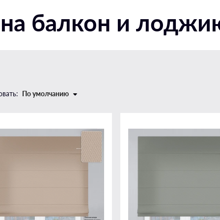
Закрытого типа п-образные
на балкон и лоджи
направляющие
Закрытого типа плоские
направляющие
овать:
По умолчанию