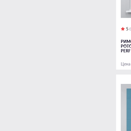
В школу
День ночь на балкон
Для ванной
5
На балкон и лоджию
РИМ
На дачу
РОТ
На мансардные окна
PERF
На панорамные окна
Цена
На стену