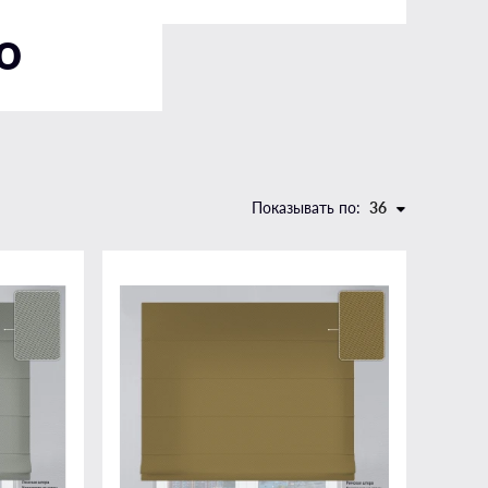
В гостинную
ю
В детскую
В спальню
На мансардные окна
На панорамные окна
Показывать по:
36