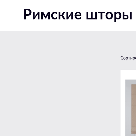
В детский сад
Римские шторы 
В детскую
В офис
В школу
Для шкафа
На балкон
Сортир
На дачу
На мансардные окна
На пластиковые окна
На треугольные окна
На кухню
РУЛОННЫЕ ШТОРЫ В
ИНТЕРЬЕРЕ
В спальню
В офис
В детскую
В спальню