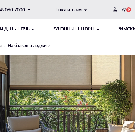
68 060 7000
Покупателям
0
И ДЕНЬ-НОЧЬ
РУЛОННЫЕ ШТОРЫ
РИМСК
е
На балкон и лоджию
ТОРНЫЙ
РЫТОГО ТИПА
ШНУРОВОЙ МЕХАНИЗМ
РУЛОННЫЕ ШТОРЫ ДЕНЬ-
творку
Открытого типа на створку
Открытого типа на проем