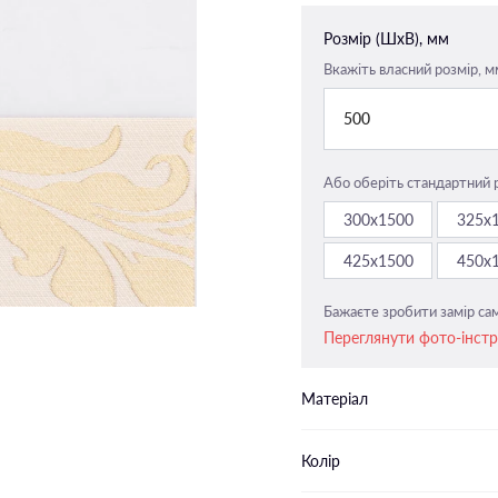
Закритого типу п-подібні
Розмір (ШxВ), мм
напрямні
Вкажіть власний розмір, м
Закритого типу пласкі напрямн
500
Або оберіть стандартний 
300х1500
325х
425х1500
450х
Бажаєте зробити замір сам
Переглянути фото-інст
Матеріал
Колір