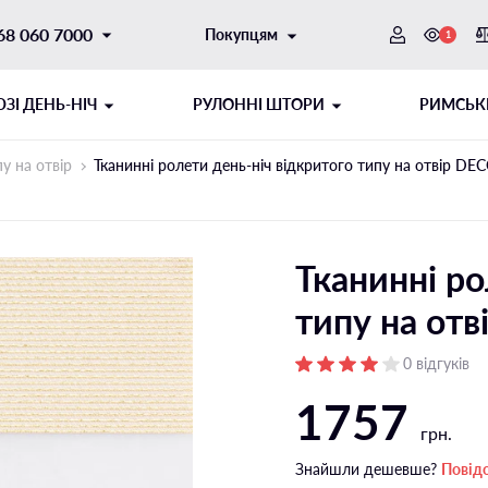
68 060 7000
Покупцям
1
ЗI ДЕНЬ-НІЧ
РУЛОННІ ШТОРИ
РИМСЬК
у на отвір
Тканинні ролети день-ніч відкритого типу на отвір DE
Тканинні ро
типу на от
0 відгуків
1757
ОТОРНИЙ
ИТОГО ТИПУ
ШНУРОВИЙ МЕХАНІЗМ
РУЛОННІ ШТОРИ ДЕНЬ-НІЧ
грн.
ібні напрямні
Відкритого типу на стулку
Знайшли дешевше?
Повід
і напрямні
Відкритого типу на отвір