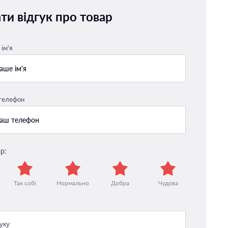
ти відгук про товар
ім'я
 телефон
р:
Так собі
Нормально
Добра
Чудова