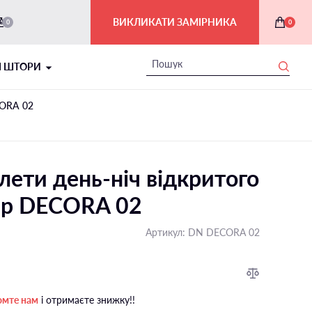
ВИКЛИКАТИ ЗАМІРНИКА
0
0
І ШТОРИ
CORA 02
лети день-ніч відкритого
вір DECORA 02
Артикул:
DN DECORA 02
РИМСЬКІ ШТОРИ В ІНТЕР'ЄРІ
На балкон і лоджію
омте нам
і отримаєте знижку!!
На мансардні вікна