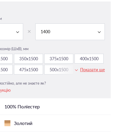
На панорамні вікна
У вітальню
м
і
У ванній
1400
У дитячу
У спальню
розмір (ШxВ), мм
1500
350х1500
375х1500
400х1500
1500
475х1500
500х1500
525х1500
Показати ще
остійно, але не знаєте як?
рукцію
100% Поліестер
Золотий